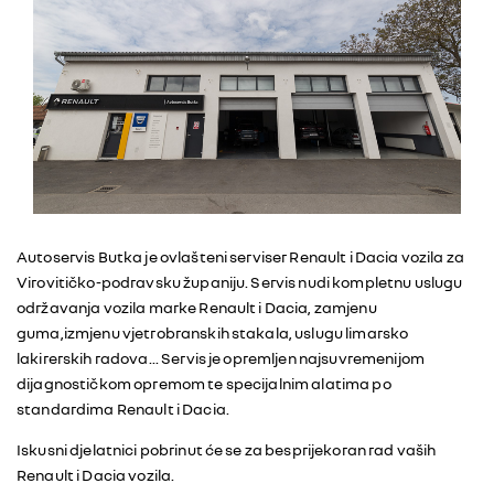
Autoservis Butka je ovlašteni serviser Renault i Dacia vozila za
Virovitičko-podravsku županiju. Servis nudi kompletnu uslugu
održavanja vozila marke Renault i Dacia, zamjenu
guma,izmjenu vjetrobranskih stakala, uslugu limarsko
lakirerskih radova... Servis je opremljen najsuvremenijom
dijagnostičkom opremom te specijalnim alatima po
standardima Renault i Dacia.
Iskusni djelatnici pobrinut će se za besprijekoran rad vaših
Renault i Dacia vozila.