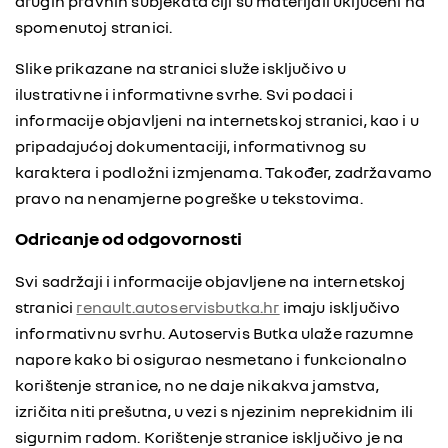
drugih pravnih subjekata čiji su materijali uključeni na
spomenutoj stranici.
Slike prikazane na stranici služe isključivo u
ilustrativne i informativne svrhe. Svi podaci i
informacije objavljeni na internetskoj stranici, kao i u
pripadajućoj dokumentaciji, informativnog su
karaktera i podložni izmjenama. Također, zadržavamo
pravo na nenamjerne pogreške u tekstovima.
Odricanje od odgovornosti
Svi sadržaji i informacije objavljene na internetskoj
stranici
renault.autoservisbutka.hr
imaju isključivo
informativnu svrhu. Autoservis Butka ulaže razumne
napore kako bi osigurao nesmetano i funkcionalno
korištenje stranice, no ne daje nikakva jamstva,
izričita niti prešutna, u vezi s njezinim neprekidnim ili
sigurnim radom. Korištenje stranice isključivo je na