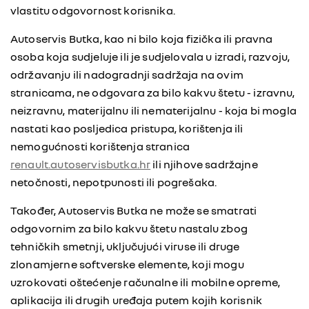
vlastitu odgovornost korisnika.
Autoservis Butka, kao ni bilo koja fizička ili pravna
osoba koja sudjeluje ili je sudjelovala u izradi, razvoju,
održavanju ili nadogradnji sadržaja na ovim
stranicama, ne odgovara za bilo kakvu štetu - izravnu,
neizravnu, materijalnu ili nematerijalnu - koja bi mogla
nastati kao posljedica pristupa, korištenja ili
nemogućnosti korištenja stranica
renault.autoservisbutka.hr
ili njihove sadržajne
netočnosti, nepotpunosti ili pogrešaka.
Također, Autoservis Butka ne može se smatrati
odgovornim za bilo kakvu štetu nastalu zbog
tehničkih smetnji, uključujući viruse ili druge
zlonamjerne softverske elemente, koji mogu
uzrokovati oštećenje računalne ili mobilne opreme,
aplikacija ili drugih uređaja putem kojih korisnik