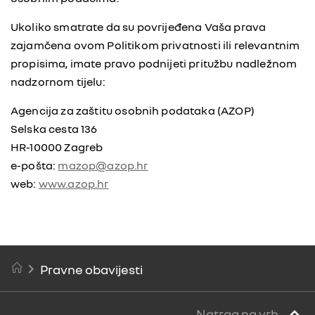
Ukoliko smatrate da su povrijeđena Vaša prava
zajamčena ovom Politikom privatnosti ili relevantnim
propisima, imate pravo podnijeti pritužbu nadležnom
nadzornom tijelu:
Agencija za zaštitu osobnih podataka (AZOP)
Selska cesta 136
HR-10000 Zagreb
e-pošta:
mazop@azop.hr
web:
www.azop.hr
Pravne obavijesti
Natrag na vrh