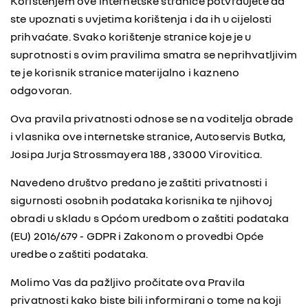
Korištenjem ove internetske stranice potvrđujete da
ste upoznati s uvjetima korištenja i da ih u cijelosti
prihvaćate. Svako korištenje stranice koje je u
suprotnosti s ovim pravilima smatra se neprihvatljivim
te je korisnik stranice materijalno i kazneno
odgovoran.
Ova pravila privatnosti odnose se na voditelja obrade
i vlasnika ove internetske stranice, Autoservis Butka,
Josipa Jurja Strossmayera 188 , 33000 Virovitica.
Navedeno društvo predano je zaštiti privatnosti i
sigurnosti osobnih podataka korisnika te njihovoj
obradi u skladu s Općom uredbom o zaštiti podataka
(EU) 2016/679 - GDPR i Zakonom o provedbi Opće
uredbe o zaštiti podataka.
Molimo Vas da pažljivo pročitate ova Pravila
privatnosti kako biste bili informirani o tome na koji