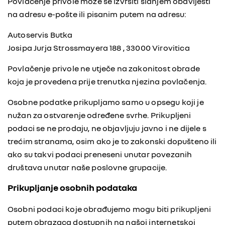
Povlačenje privole može se izvršiti slanjem obavijesti
na adresu e-pošte ili pisanim putem na adresu:
Autoservis Butka
Josipa Jurja Strossmayera 188 , 33000 Virovitica
Povlačenje privole ne utječe na zakonitost obrade
koja je provedena prije trenutka njezina povlačenja.
Osobne podatke prikupljamo samo u opsegu koji je
nužan za ostvarenje određene svrhe. Prikupljeni
podaci se ne prodaju, ne objavljuju javno i ne dijele s
trećim stranama, osim ako je to zakonski dopušteno ili
ako su takvi podaci preneseni unutar povezanih
društava unutar naše poslovne grupacije.
Prikupljanje osobnih podataka
Osobni podaci koje obrađujemo mogu biti prikupljeni
putem obrazaca dostupnih na našoj internetskoj